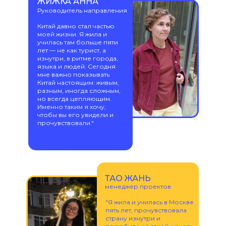
ЖИЖКА АННА
Руководитель направления
Китай давно стал частью
моей жизни. Я жила и
училась там больше пяти
лет — не как турист, а
изнутри, в ритме города,
языка и людей. Сегодня
мне важно показывать
Китай настоящим: живым,
разным, иногда сложным,
но всегда цепляющим.
Именно таким я хочу,
чтобы вы его увидели и
прочувствовали."
ТАО ЖАНЬ
менеджер проектов
"Я жила и училась в Москве
пять лет, прочувствовала
страну изнутри и