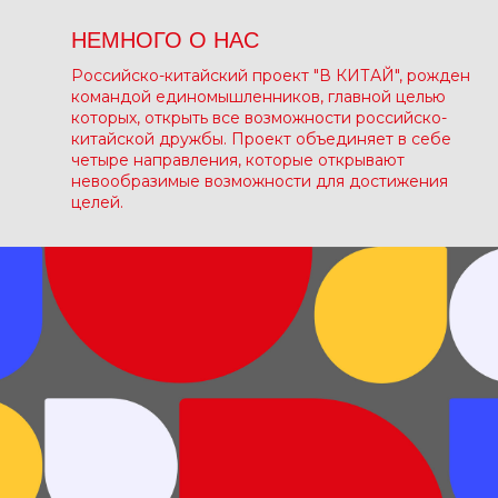
НЕМНОГО О НАС
Российско-китайский проект "В КИТАЙ", рожден
командой единомышленников, главной целью
которых, открыть все возможности российско-
китайской дружбы. Проект объединяет в себе
четыре направления, которые открывают
невообразимые возможности для достижения
целей.