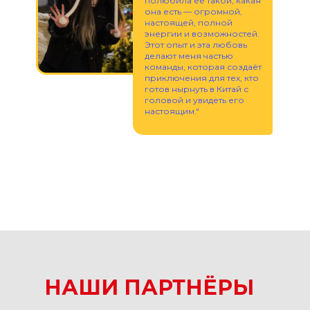
полюбила её такой, какая
она есть — огромной,
настоящей, полной
энергии и возможностей.
Этот опыт и эта любовь
делают меня частью
команды, которая создаёт
приключения для тех, кто
готов нырнуть в Китай с
головой и увидеть его
настоящим."
НАШИ ПАРТНЁРЫ