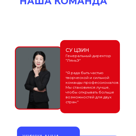
НАША КОМАНДА
СУ ЦЗИН
Генеральный директор
"ЛяньЭ"
"Я рада быть частью
творческой и сильной
команды профессионалов.
Мы становимся лучше,
чтобы открывать больше
возможностей для двух
стран."